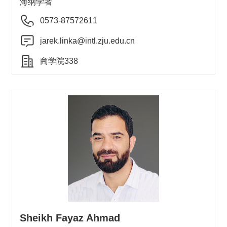
海纳学者
0573-87572611
jarek.linka@intl.zju.edu.cn
商学院338
Sheikh Fayaz Ahmad