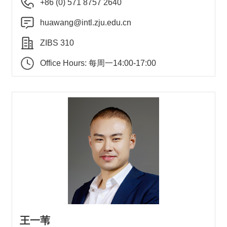
+86 (0) 571 8757 2640
huawang@intl.zju.edu.cn
ZIBS 310
Office Hours: 每周一14:00-17:00
王一苇