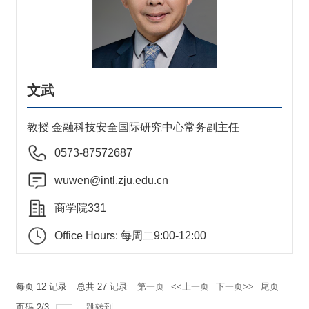
文武
教授 金融科技安全国际研究中心常务副主任
0573-87572687
wuwen@intl.zju.edu.cn
商学院331
Office Hours: 每周二9:00-12:00
每页
12
记录
总共
27
记录
第一页
<<上一页
下一页>>
尾页
页码
2
/
3
跳转到