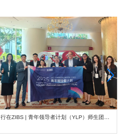
ZIBS动态丨中亚国际招生与合作访问顺利收官
ZI
Central Asia Visit
S