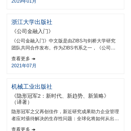
2019年01月
nalization Index，BII），直观描绘不同银行国际化
水平，梳理其国际化成果，挖掘其国际化因缘，为其
进一步发展提出可行性建议。
浙江大学出版社
《公司金融入门》
《公司金融入门》中文版是由ZIBS与剑桥大学研究
团队共同合作发布。作为ZIBS书系之一，《公司金
融入门》是当代金融制度实践中一本通俗易懂的入门
查看更多
书，旨在拨开金融术语的迷雾，围绕一个最基本的真
2021年07月
理“在充分竞争市场中没有免费的午餐”（用行话表达
就是，在充分竞争市场中套利是不可能的），用六个
浅显易懂的基本理论来阐述公司金融，并能帮助那些
机械工业出版社
觉得金融是一门令人生畏、生涩难懂的学科的读者，
《隐形冠军2：新时代、新趋势、新策略》
在没有任何语言障碍的情况下，破解金...
（译著）
隐形冠军之父再创佳作，新近研究成果助力企业管理
者应对亟待解决的生存性问题：全球化将如何从出口
驱动型转向投资和地点驱动型？从超级全球化向相对
查看更多