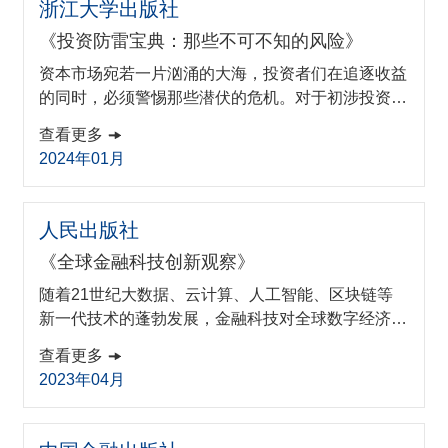
浙江大学出版社
如何重构世界经济秩序与金融秩序展开探讨，就数字
《投资防雷宝典：那些不可不知的风险》
货币对于经济生活和金融行业的发展的...
资本市场宛若一片汹涌的大海，投资者们在追逐收益
的同时，必须警惕那些潜伏的危机。对于初涉投资领
域的新手而言，借助人工智能的洞察力和深入的市场
查看更多
研究，也能像经验丰富的航海家一样，从容应对市场
2024年01月
的风云变幻，这无疑是一种比盲目跟随更为明智和关
键的投资策略。2024年1月，由ZIBS助理教授邵辉等
编撰的《投资防雷宝典：那些不可不知的风险》正式
人民出版社
出版。这本书以风险防范为核心，从政策和监管的视
《全球金融科技创新观察》
角深入剖析，融合实证研究与数理模...
随着21世纪大数据、云计算、人工智能、区块链等
新一代技术的蓬勃发展，金融科技对全球数字经济与
金融行业发展的驱动不断提速。智能投顾、数字支
查看更多
付、保险科技等金融创新模式应运而生，给传统金融
2023年04月
业带来巨大冲击；全球范围内新兴金融科技企业层出
不穷、更迭迅速，推动金融科技行业不断革新重塑。
然而，波涛之下也有暗流涌动。各国金融科技发展不