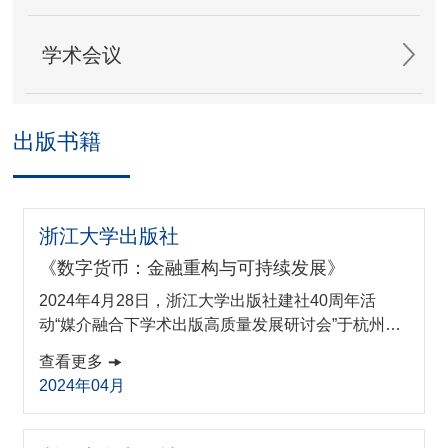
学术会议
出版书籍
浙江大学出版社
《数字货币：金融重构与可持续发展》
2024年4月28日，浙江大学出版社建社40周年活
动“媒介融合下学术出版高质量发展研讨会”于杭州举
办。ZIBS教授文武受邀参与，其新书《数字货币：
查看更多
金融重构与可持续发展》也于活动期间正式发布。作
2024年04月
为浙江大学出版社“数字社会科学”丛书的组成部分，
《数字货币：金融重构与可持续发展》围绕数字货币
的定义及其如何产生、数字货币的发展和影响，以及