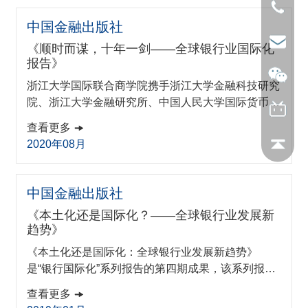
银行国际化水平，梳理其国际化成果、挖掘其国际化
因缘，为全球银行的国际化发展提出可行性建议。书
中国金融出版社
籍购买链接：https://item.jd.com/13470748.html
《顺时而谋，十年一剑——全球银行业国际化
报告》
浙江大学国际联合商学院携手浙江大学金融科技研究
院、浙江大学金融研究所、中国人民大学国际货币研
究所、万得信息技术股份有限公司共同发布《顺时而
查看更多
谋，十年一剑——全球银行业国际化报告》，此报告
2020年08月
为浙江大学国际联合商学院书系的开篇之作。当前世
界经济形势错综复杂，贸易摩擦、地缘政治等风险增
多，政治不确定性进一步加大。一方面，自21世纪
中国金融出版社
以来，联合国的各类倡议文件中“全球化”、“全球协
《本土化还是国际化？——全球银行业发展新
作”等关键词被提及百余次，经济全球...
趋势》
《本土化还是国际化：全球银行业发展新趋势》
是“银行国际化”系列报告的第四期成果，该系列报告
以全球商业银行为落脚点。展示各国银行国际化历史
查看更多
与现状，通过构建银行国际化指数（Bank Internatio