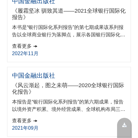
中国金融出版社
均，金融科技创新水平良莠不齐，而金融科技带来的
《履霜坚冰 驯致其道——2021全球银行国际化
突破式创新也给政策制定、行业监管带来...
报告》
本书是“银行国际化系列报告”的第七期成果该系列报
告以全球商业银行为落脚点，展示各国银行国际化历
史与现状，通过构建“银行国际化指数（BII，BankInt
查看更多
ernationalization Index）。 书籍购买链接：http
2022年11月
s://product.dangdang.com/11724559396.html
中国金融出版社
《风云渐起，图之未萌——2020全球银行国际
化报告》
本报告是“银行国际化系列报告”的第六期成果，报告
以境外资产积累、境外经营成果、全球机构布局三大
维度为核心，以全球商业银行为落脚点，展示各国银
查看更多
行国际化历史与现状，通过构建“银行国际化指数” (B
2021年09月
ank Internationalization Index，BII)，直观描绘不同