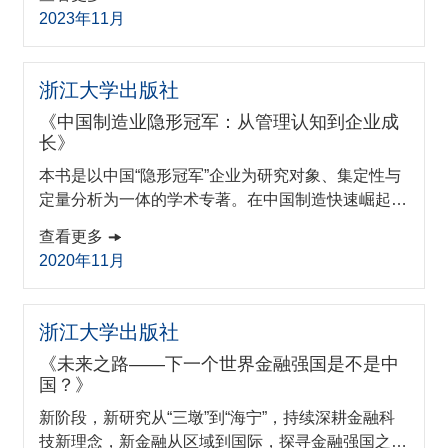
去全球化的过渡。隐形冠军是如何实现令人难以置信
2023年11月
的崛起的？B2B数字化中的主导者是谁？复杂技术的
转型是如何由新的商业生态系统推动的？可持续化是
否会成为继数字化之后的热点？中国隐形冠军的迅速
浙江大学出版社
崛起以及它们的发展方向。隐形冠军的兴衰之路。
《中国制造业隐形冠军：从管理认知到企业成
长》
本书是以中国“隐形冠军”企业为研究对象、集定性与
定量分析为一体的学术专著。在中国制造快速崛起的
伟大进程中，广大中小企业群体中的佼佼者——“隐
查看更多
形冠军”企业正在扮演着日益重要的生力军作用。本
2020年11月
书从管理认知的理论视角出发，基于中国隐形冠军的
管理实践，分析高动态、非均衡发展的宏观环境下中
国制造业隐形冠军企业成长的机制。在此基础上，本
浙江大学出版社
书分析中国制造业中的隐形冠军如何发展，并提出新
《未来之路——下一个世界金融强国是不是中
时代中隐形冠军将迎来的机遇与挑战...
国？》
新阶段，新研究从“三墩”到“海宁”，持续深耕金融科
技新理念，新金融从区域到国际，探寻金融强国之路