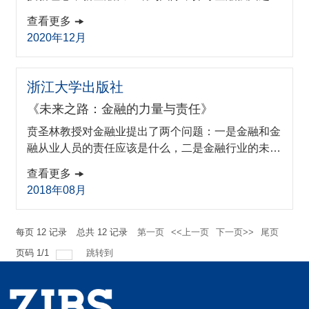
新时代，新机遇硬科技时代需要什么样的金融中国金
查看更多
融科技的过去、现在和未来金融科技的全球格局与未
2020年12月
来机遇普惠共享，触及未来购买链接：https://produc
t.dangdang.com/606675851.html
浙江大学出版社
《未来之路：金融的力量与责任》
贲圣林教授对金融业提出了两个问题：一是金融和金
融从业人员的责任应该是什么，二是金融行业的未来
在哪里。他认为，中国金融业一直在迅速发展，但金
查看更多
融似乎离实体经济渐行渐远，找回金融和金融业者的
2018年08月
初心也是找回大家对金融业的信心。他认为，金融从
业者需要不忘金融的初心、回归金融的本源，需要找
回金融本来的意义，履行金融应尽的责任，借用金融
每页
12
记录
总共
12
记录
第一页
<<上一页
下一页>>
尾页
科技的力量。只有这样，才能迎接金融的健康未来，
页码
1
/
1
跳转到
才能引领、推动社会的进步。贲圣林...