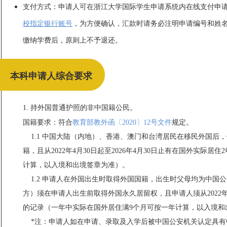
支付方式：申请人可在浙江大学国际学生申请系统内在线支付申
校指定银行账号
，为方便确认，汇款时请务必注明申请编号和姓
缴纳学费后，原则上不予退还。
本科申请人综合要求
1. 持外国普通护照的非中国籍公民。
国籍要求：
符合
教育部教外函〔2020〕12号文件
规定。
1.1 中国大陆（内地）、香港、澳门和台湾居民在移民外国后，作
籍，且从2022年4月30日起至2026年4月30日止有在国外实际
计算，以入境和出境签章为准）。
1.2 申请人在外国出生时取得外国国籍，出生时父母均为中国
方）须在申请人出生前取得外国永久居留权，且申请人须从2022年4
的记录（一年中实际在国外居住满9个月可按一年计算，以入境和
*注：申请人如在申请、录取及入学后被中国公安机关认定具有