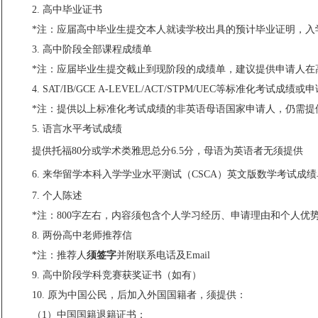
2. 高中毕业证书
*注：应届高中毕业生提交本人就读学校出具的预计毕业证明，
3. 高中阶段全部课程成绩单
*注：应届毕业生提交截止到现阶段的成绩单，建议提供申请人在
4. SAT/IB/GCE A-LEVEL/ACT/STPM/UEC等标准化
*
注：
提供以上标准化考试成绩的非英语母语国家申请人，仍需提
5. 语言水平考试成绩
提供
托福80分或学术类雅思总分6.5分，
母语为英语者无须提供
6. 来华留学本科入学学业水平测试（CSCA）英文版数学考试成
7. 个人陈述
*注：800字左右，内容须包含个人学习经历、申请理由和个人优
8. 两份高中老师推荐信
*注：推荐人
须签字
并附联系电话及Email
9. 高中阶段学科竞赛获奖证书（如有）
10. 原为中国公民，后加入外国国籍者，须提供：
（1）中国国籍退籍证书；