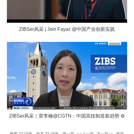
ZIBSer风采 | Join Fayaz @中国产业创新实践
ZIBSer风采｜雷李楠@CGTN：中国高技制造新趋势 ⚙️
每页
12
记录
总共
71
记录
第一页
<<上一页
下一页>>
尾页