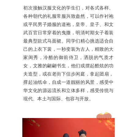
初次接触汉服文化的学生们，对各式各样、
各种朝代的礼服常服兴致盎然，可以作衬袍
或平民男子婚服的道袍，皇帝、皇子、和文
武百官日常穿着的曳撒，明清时期女子着装
最典型款式马面裙。同学们精心挑选适合自
己的上衣下裳，一秒变装为古人，精致的大
家闺秀，冷酷的御前侍卫，洒脱的气质才
女，文雅的翩翩书生，他们或摆起酷炫的功
夫造型，或在老街下信步闲庭，拿起团扇，
撑起油纸伞，自成一道靓丽的风景，感受中
华文化的源远流长和立体多样，感受传统与
现代、本土与国际、包容与开放。