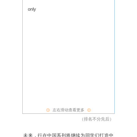
p
stop were 
in Haini
only
my
knowledgea
but al
year st
engagi
fr
sharing
captivat
national
stories 
a
histori
experien
insights t
Can't
made the t
both
to partici
informat
and
左右滑动查看更多
entertaini
（排名不分先后）
The we
planned itine
未来，行在中国系列将继续为同学们打造中