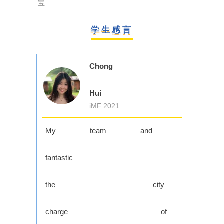
宝
学生感言
Chong
Jin
Hui
iMF 2021
I could
My team and I h
reg
absolut
H
fantastic
Explora
experience
weekend
the city t
T
The people
to this 
charge of 