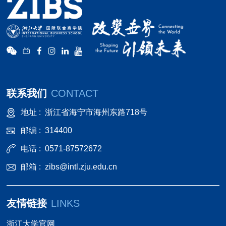
Among 
favorites are
Han
experience 
brought
back to 
联系我们
CONTACT
ancie
Chinese dynast
地址 :
浙江省海宁市海州东路718号
also the v
邮编 :
314400
lantern
making, wh
电话 :
0571-87572672
the mas
邮箱 :
zibs@intl.zju.edu.cn
shared 
experience
友情链接
LINKS
how 
embarked on
浙江大学官网