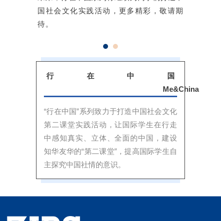
allowed us
国社会文化实践活动，更多精彩，敬请期
explore 
待。
landma
seamlessly,
the group 
was perfect
行在中国
a personal
Me&China
experien
“行在中国”系列致力于打造中国社会文化
The to
第二课堂实践活动，让国际学生在行走
showca
中感知真实、立体、全面的中国，建设
the city's di
知华友华的“第二课堂”，提高国际学生自
cultur
主探究中国社情的意识。
architecture,
hidden ge
providin
well-roun
perspective.