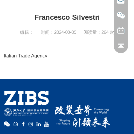
Francesco Silvestri
编辑：
时间：2024-09-09
阅读量：
264
次
Italian Trade Agency