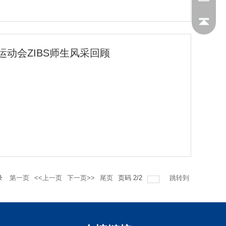
金融科技发展的新成果。当前，技术的飞...
”运动会ZIBS师生风采回顾
录
第一页
<<上一页
下一页>>
尾页
页码
2
/
2
跳转到