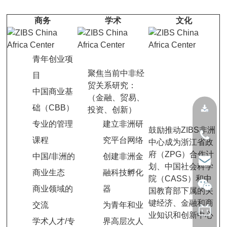
商务
学术
文化
青年创业项
聚焦当前中非经
目
贸关系研究：
中国商业基
（金融、贸易、
础（CBB）
投资、创新）
专业的管理
建立非洲研
鼓励推动ZIBS非洲
课程
究平台网络
中心成为浙江省政
府（ZPG）合作计
中国/非洲的
创建非洲金
划、中国社会科学
商业生态
融科技孵化
院（CASS）和中
商业领域的
器
国教育部下属的关
键经济、金融和商
交流
为青年和业
业知识和创新中心
学术人才/专
界高层次人