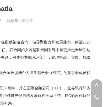
atia
7
阅读量：
309
次
ive创始人，该机构旨在提供策略咨询、倡导聚集力和发展能力。截至2023
主任。联合国妇女署是联合国系统中负责推进全球性别
负责对外关系，对接公共或私营部门，管理筹款、宣传、战略
，她是联合国环境与个人卫生基金会（SHF）的董事会成员和
团任职30余年，并在国际金融公司（IFC）、世界银行和多
曾担任世界银行的发展伙伴关系主任、IFC的合作伙伴
管等职务。