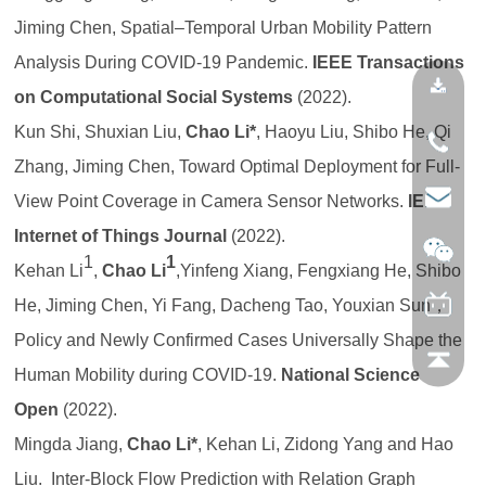
Jiming Chen, Spatial–Temporal Urban Mobility Pattern
Analysis During COVID-19 Pandemic.
IEEE Transactions
on Computational Social Systems
(2022).
Kun Shi, Shuxian Liu,
Chao Li*
, Haoyu Liu, Shibo He, Qi
Zhang, Jiming Chen, Toward Optimal Deployment for Full-
View Point Coverage in Camera Sensor Networks.
IEEE
Internet of Things Journal
(2022).
1
1
Kehan Li
,
Chao Li
,Yinfeng Xiang, Fengxiang He, Shibo
He, Jiming Chen, Yi Fang, Dacheng Tao, Youxian Sun
，
Policy and Newly Confirmed Cases Universally Shape the
Human Mobility during COVID-19.
National Science
Open
(2022).
Mingda Jiang,
Chao Li*
, Kehan Li, Zidong Yang and Hao
Liu. Inter-Block Flow Prediction with Relation Graph