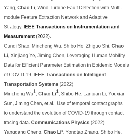
Yang,
Chao Li
, Wind Turbine Fault Detection with Multi-
module Feature Extraction Network and Adaptive
Strategy.
IEEE Transactions on Instrumentation and
Measurement
(2022).
Cunqi Shao, Mincheng Wu, Shibo He, Zhiguo Shi,
Chao
Li
, Xinjiang Ye, Jiming Chen, Leveraging Human Mobility
Data for Efficient Parameter Estimation in Epidemic Models
of COVID-19.
IEEE Transactions on Intelligent
Transportation Systems
(2022)
1
1
Mincheng Wu
,
Chao Li
, Shibo He, Lanjuan Li, Youxian
Sun, Jiming Chen, et al., Use of temporal contact graphs
to understand the evolution of COVID-19 through contact
tracing data.
Communications Physics
(2022).
Yanggang Cheng,
Chao Li*
, Yongtao Zhang, Shibo He,