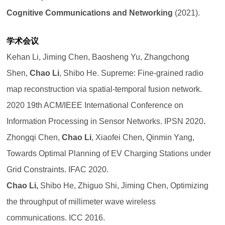
Cognitive Communications and Networking
(2021).
学术会议
Kehan Li, Jiming Chen, Baosheng Yu, Zhangchong
Shen,
Chao Li
, Shibo He. Supreme: Fine-grained radio
map reconstruction via spatial-temporal fusion network.
2020 19th ACM/IEEE International Conference on
Information Processing in Sensor Networks.
IPSN 2020
.
Zhongqi Chen,
Chao Li
, Xiaofei Chen, Qinmin Yang,
Towards Optimal Planning of EV Charging Stations under
Grid Constraints.
IFAC 2020
.
Chao Li,
Shibo He, Zhiguo Shi, Jiming Chen, Optimizing
the throughput of millimeter wave wireless
communications.
ICC 2016
.