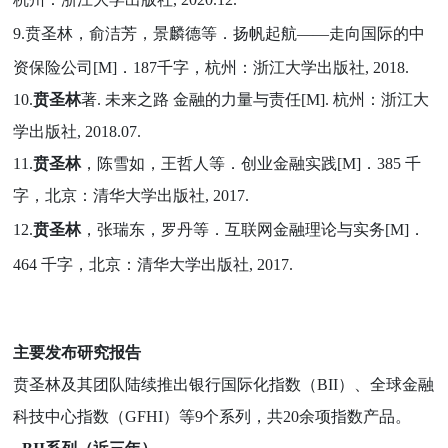
9.贲圣林，俞洁芳，景麟德等．扬帆起航
——
走向国际的中
资保险公司
[M]
．
187
千字，杭州：浙江大学出版社
,
2018
.
10.
贲圣林
著. 未来之路 金融的力量与责任[M]. 杭州：浙江大
学出版社, 2018.07.
11.
贲圣林
，陈雪如，王哲人等．创业金融实践[M]．385 千
字，北京：清华大学出版社
,
2017
.
12.
贲圣林
，张瑞东，罗丹等．互联网金融理论与实务[M]
．
464
千字，北京：清华大学出版社
,
2017
.
主要发布研究报告
贲圣林及其团队陆续推出银行国际化指数（BII）、全球金融
科技中心指数（GFHI）等9个系列，共20余项指数产品。