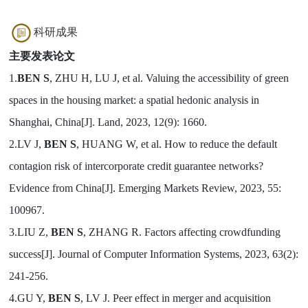
科研成果
主要发表论文
1.
BEN S
, ZHU H, LU J, et al. Valuing the accessibility of green
spaces in the housing market: a spatial hedonic analysis in
Shanghai, China[J]. Land, 2023, 12(9): 1660.
2.LV J,
BEN S
, HUANG W, et al. How to reduce the default
contagion risk of intercorporate credit guarantee networks?
Evidence from China[J]. Emerging Markets Review, 2023, 55:
100967.
3.LIU Z,
BEN S
, ZHANG R. Factors affecting crowdfunding
success[J]. Journal of Computer Information Systems, 2023, 63(2):
241-256.
4.GU Y,
BEN S
, LV J. Peer effect in merger and acquisition