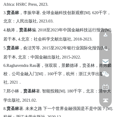
Africa: HSRC Press, 2023.
3.
贲圣林
，李振华著. 全球金融科技创新观察[M]. 620千字，
北京：人民出版社, 2023.03.
4.杨涛，
贲圣林
编.
2018
至
2023
年
中国金融科技运行报告[M]
.
若干本
,
4.
北京：社会科学文献出版社
,
2018-
202
3
.
5.
贲圣林
，俞洁芳等
.
2
015
至
2022
年
银行业国际化报告[M]
．
若干本
,
北京：中国金融出版社
,
20
1
5-2022.
6.Raghavendra Rau著，张双双，景麟德译，贲圣林，肖炜麟
校．公司金融入门[M]．160千字，杭州：浙江大学出版
社
,
2021．
7.郑小林，
贲圣林
著.
智能投顾
[M]. 180
千字，北京：清华大
学出版社
, 2021.02.
8.
贲圣林
著. 未来之路 下一个世界金融强国是不是中国？[M].
杭州：浙江大学出版社, 2020.12.